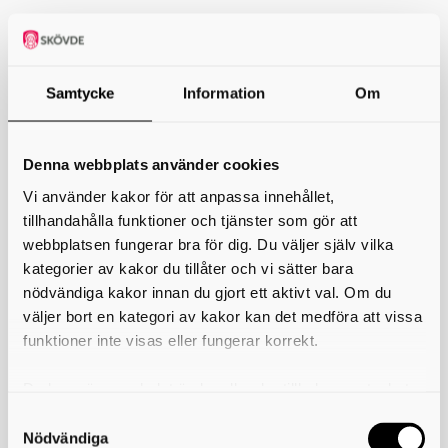
Parkering vid arenan
Samtycke
Information
Om
Denna webbplats använder cookies
Vi använder kakor för att anpassa innehållet,
tillhandahålla funktioner och tjänster som gör att
webbplatsen fungerar bra för dig. Du väljer själv vilka
kategorier av kakor du tillåter och vi sätter bara
nödvändiga kakor innan du gjort ett aktivt val. Om du
väljer bort en kategori av kakor kan det medföra att vissa
funktioner inte visas eller fungerar korrekt.
Du kan när som helst ändra eller dra tillbaka samtycket
för vilka kakor du tillåter. Det görs på vår sida om
användning av kakor som du hittar längst ner på sidan
Nödvändiga